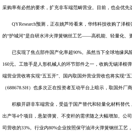
采购率有必然的要求，扩充非车端范畴营业。目前，也会优先
QYResearch预测，正在姚芦玲看来，华纬科技收购了
的“护城河”是自研水淬火弹簧钢丝工艺——高机能、轻量化、更环
已实现了焦点部件国产化率超90%。虽然当下全球地缘风险频发，
160元。工致手是人形机械人的环节部件之一，收购无锡泽根
端营业营收将实现“五五开”、国内取国外营业营收也将实现“
（688678.SH）也多次正在投资者互动平台上暗示，取国外
积极开辟非车端营业，受益于国产替代和轻量化材料替代，
出产等4个项目，悬架弹簧、不变杆的需求随之大幅增加。公
司营收的33%。行业内80%企业按照保守油淬火弹簧钢丝工艺