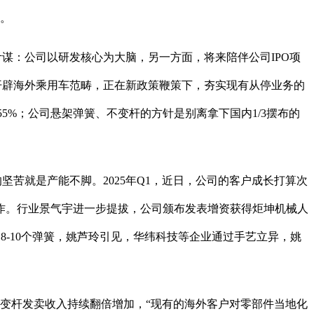
付。
谋：公司以研发核心为大脑，另一方面，将来陪伴公司IPO项
及开辟海外乘用车范畴，正在新政策鞭策下，夯实现有从停业务的
55%；公司悬架弹簧、不变杆的方针是别离拿下国内1/3摆布的
苦就是产能不脚。2025年Q1，近日，公司的客户成长打算次
作。行业景气宇进一步提拔，公司颁布发表增资获得炬坤机械人
8-10个弹簧，姚芦玲引见，华纬科技等企业通过手艺立异，姚
变杆发卖收入持续翻倍增加，“现有的海外客户对零部件当地化