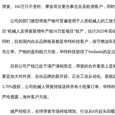
弹簧、160万只不变杆。摩洛哥次要办事北非及欧洲客户，同
公司的部门微型弹簧产物可普遍使用于人形机械人的工致手和
目“机械人及弹簧新增年产能10万套项目”投产，估计2025
同时，目前国内自从品牌根基都是华纬科技客户，保守燃油车悬架弹
市占率。产物的盈利能力方面，华纬科技获得了Stellantis的定
目前公司产线已处于满产满销形态，弹簧的合作素质上是材料取
要是加大对外资、合伙品牌的新开辟。正在工业从动化、新能
3.70%股权，公司机械人弹簧持续送样并有小批量订单。华纬
芦玲透露，海外客户方面。
姚芦玲暗示，全球弹簧市场持续增加。行业从8月起头回暖，