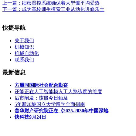
上一篇：
细密温控系统确保着大型锻平均受热
下一篇：
成为高校师生摸索工业从动化进修乐土
快捷导航
关于我们
机械知识
机械自动化
联系我们
最新信息
方愿同国际社会配合勤奋
还能正在人工智能模入工人熟练度的维度
后市阐发：该股今日触及
5年新加坡国立大学留学全面指南
普华财产研究院正在《2025-2030年中国深地
快科技9月24日