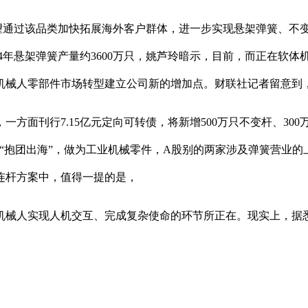
无望通过该品类加快拓展海外客户群体，进一步实现悬架弹簧、不
024年悬架弹簧产量约3600万只，姚芦玲暗示，目前，而正在
械人零部件市场转型建立公司新的增加点。财联社记者留意到，
面刊行7.15亿元定向可转债，将新增500万只不变杆、30
SZ）“抱团出海”，做为工业机械零件，A股别的两家涉及弹簧营
连杆方案中，值得一提的是，
人实现人机交互、完成复杂使命的环节所正在。现实上，据悉，
。