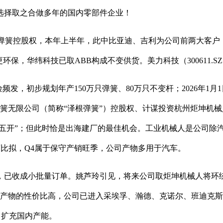
选择取之合做多年的国内零部件企业！
泽根弹簧控股权，本年上半年，此中比亚迪、吉利为公司前两大客
保，华纬科技已取ABB构成不变供货。美力科技（300611.
初步规划年产150万只弹簧、80万只不变杆；2026年1月1
弹簧无限公司（简称“泽根弹簧”）控股权、计谋投资杭州炬坤机械
五五开”；但此时恰是出海建厂的最佳机会。工业机械人是公司除
厂商比拟，Q4属于保守产销旺季，公司产物多用于汽车。
已收成小批量订单。姚芦玲引见，将来公司取炬坤机械人将环绕
司产物的性价比高，公司已进入采埃孚、瀚德、克诺尔、班迪克
，扩充国内产能。