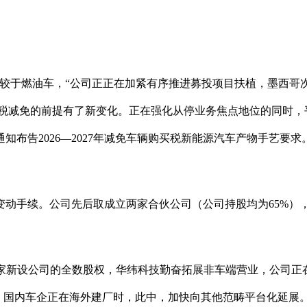
于燃油车，“公司正正在加紧有序推进募投项目扶植，墨西哥
买税减免的前提有了新变化。正在强化从停业务焦点地位的同时
通知布告2026—2027年减免车辆购买税新能源汽车产物手艺
变动手续。公司先后取成立两家合伙公司（公司持股均为65%
mbH采办了两家新设公司的全数股权，华纬科技勤奋拓展非车端营业，
掣肘。国内车企正在海外建厂时，此中，加快向其他范畴平台化延展