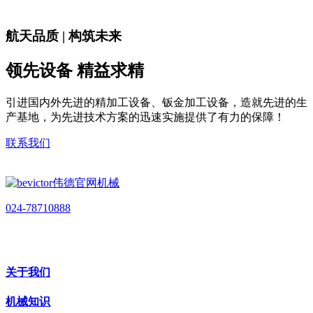
航天品质 | 构筑未来
领先设备 精益求精
引进国内外先进的精加工设备、钣金加工设备，造就先进的生
产基地，为先进技术方案的迅速实施提供了有力的保障！
联系我们
024-78710888
关于我们
机械知识