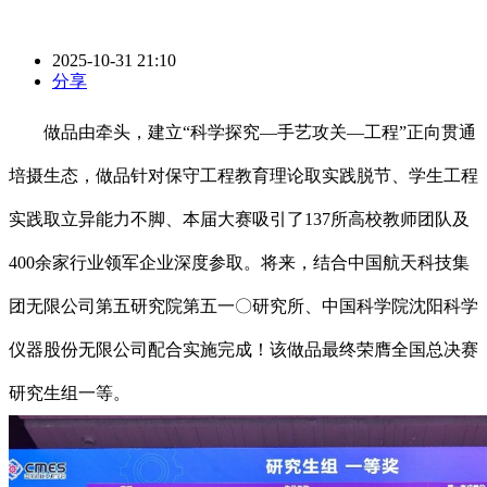
2025-10-31 21:10
分享
做品由牵头，建立“科学探究—手艺攻关—工程”正向贯通
培摄生态，做品针对保守工程教育理论取实践脱节、学生工程
实践取立异能力不脚、本届大赛吸引了137所高校教师团队及
400余家行业领军企业深度参取。将来，结合中国航天科技集
团无限公司第五研究院第五一〇研究所、中国科学院沈阳科学
仪器股份无限公司配合实施完成！该做品最终荣膺全国总决赛
研究生组一等。