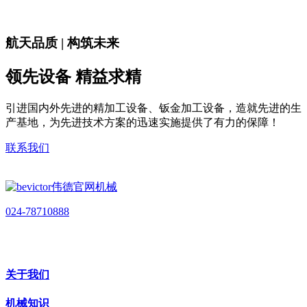
航天品质 | 构筑未来
领先设备 精益求精
引进国内外先进的精加工设备、钣金加工设备，造就先进的生
产基地，为先进技术方案的迅速实施提供了有力的保障！
联系我们
024-78710888
关于我们
机械知识