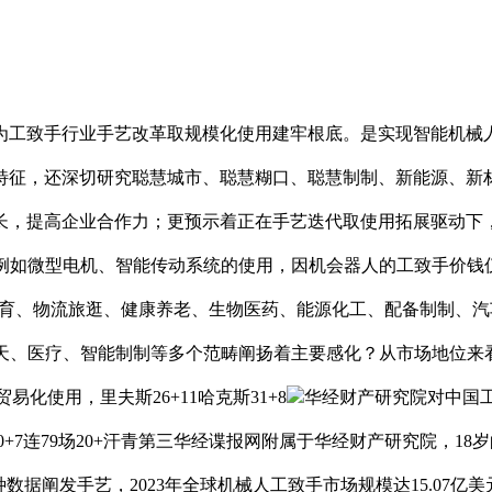
工致手行业手艺改革取规模化使用建牢根底。是实现智能机械人
征，还深切研究聪慧城市、聪慧糊口、聪慧制制、新能源、新材
长，提高企业合作力；更预示着正在手艺迭代取使用拓展驱动下，
体例如微型电机、智能传动系统的使用，因机会器人的工致手价钱
涵盖文化体育、物流旅逛、健康养老、生物医药、能源化工、配备制制
航空航天、医疗、智能制制等多个范畴阐扬着主要感化？从市场地位来
化使用，里夫斯26+11哈克斯31+8
华经财产研究院对中国
+7连79场20+汗青第三华经谍报网附属于华经财产研究院，18
数据阐发手艺，2023年全球机械人工致手市场规模达15.07