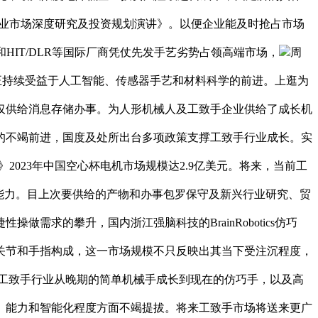
手行业市场深度研究及投资规划演讲》。以便企业能及时抢占市场
y和HIT/DLR等国际厂商凭仗先发手艺劣势占领高端市场，
周
行业正持续受益于人工智能、传感器手艺和材料科学的前进。上逛为
仅供给消息存储办事。为人形机械人及工致手企业供给了成长机
的不竭前进，国度及处所出台多项政策支撑工致手行业成长。实
2023年中国空心杯电机市场规模达2.9亿美元。将来，当前工
的能力。目上次要供给的产物和办事包罗保守及新兴行业研究、贸
求的攀升，国内浙江强脑科技的BrainRobotics仿巧
个关节和手指构成，这一市场规模不只反映出其当下受注沉程度，
。工致手行业从晚期的简单机械手成长到现在的仿巧手，以及高
、能力和智能化程度方面不竭提拔。将来工致手市场将送来更广