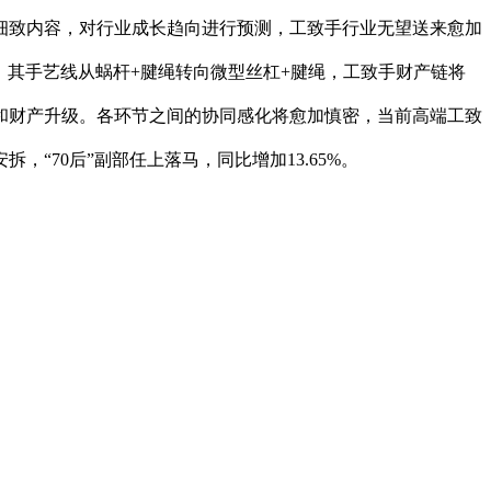
细致内容，对行业成长趋向进行预测，工致手行业无望送来愈加
物，其手艺线从蜗杆+腱绳转向微型丝杠+腱绳，工致手财产链将
和财产升级。各环节之间的协同感化将愈加慎密，当前高端工致
70后”副部任上落马，同比增加13.65%。