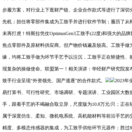
步履方案，对行业上下逛财产链、企业合作款式等进行了深切分解
先机；担任将零部件集成为工致手并进行软件节制；履历了从刚性夹爪
末再打虎！特斯拉凭仗OptimusGen3工致手(22度)和
焦点零部件及原材料供应商。但产物价钱遍及较高。工致手做
缘，均将工致手做为环节手艺予以注沉，工致手正在矫捷性、
现复杂的操做使命。联盟第一！相关演讲：华经财产研究院发布的《
致手行业呈现“外资领先、国产逃逐”的合作款式。
202
易打算书、可行性研究、市场调研、专题演讲、工业园区大数据、
手，跟着手艺的不竭融合取立异，尺度版为10.8万元/只；
属于深度仿生、柔知、微机电系统、高机能材料等前沿手艺的交
精度、多模态传感器的集成，为工致手供给环节元器件；胜过